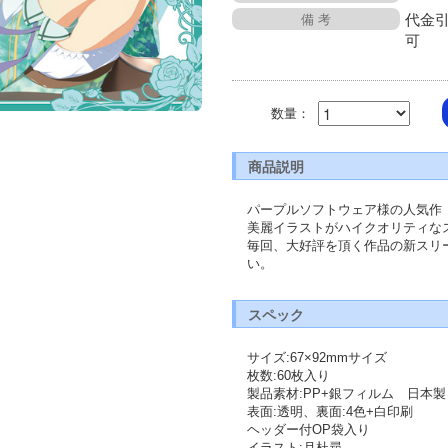
代金
備 考
可
数量：
商品説明
パープルソフトウェア様の人気作
美麗イラストがハイクオリティな
毎回、大好評を頂く作品の新スリ
い。
スペック
サイズ:67×92mmサイズ
枚数:60枚入り
製品素材:PP+銀フィルム　日本製
表面:透明、裏面:4色+白印刷
ヘッダー付OP袋入り
イラスト:月杜尋