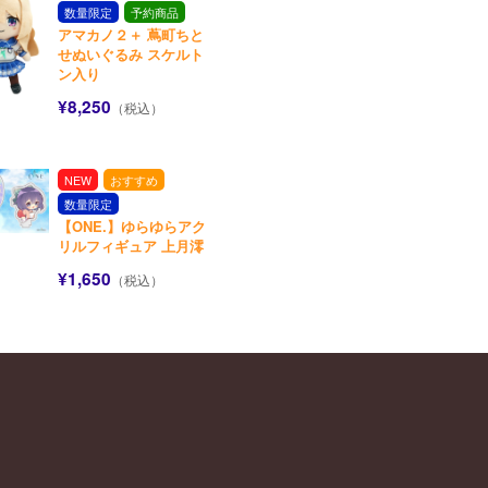
数量限定
予約商品
アマカノ２＋ 蔦町ちと
せぬいぐるみ スケルト
ン入り
¥8,250
（税込）
NEW
おすすめ
数量限定
【ONE.】ゆらゆらアク
リルフィギュア 上月澪
¥1,650
（税込）