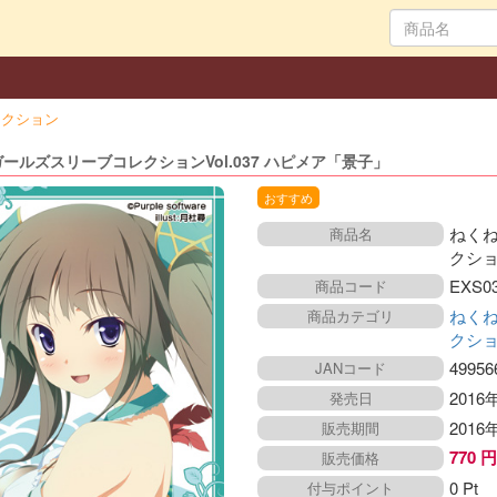
レクション
ールズスリーブコレクションVol.037 ハピメア「景子」
おすすめ
ねく
商品名
クショ
EXS0
商品コード
ねく
商品カテゴリ
クシ
49956
JANコード
2016
発売日
2016
販売期間
770 
販売価格
0 Pt
付与ポイント