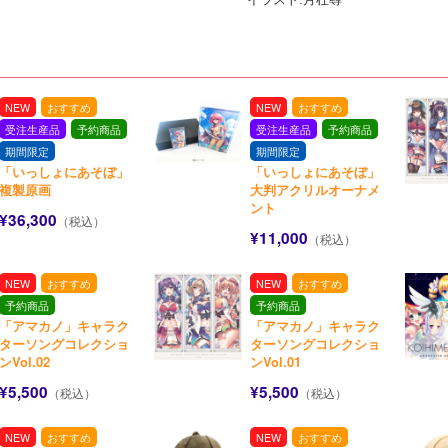
NEW
おすすめ
NEW
おすすめ
受注生産品
予約商品
受注生産品
予約商品
期間限定
期間限定
「いっしょにあそぼ」
「いっしょにあそぼ」
複製原画
大判アクリルオーナメ
ント
¥36,300
（税込）
¥11,000
（税込）
NEW
おすすめ
NEW
おすすめ
予約商品
予約商品
「アマカノ」キャラク
「アマカノ」キャラク
ターソングコレクショ
ターソングコレクショ
ンVol.02
ンVol.01
¥5,500
¥5,500
（税込）
（税込）
NEW
おすすめ
NEW
おすすめ