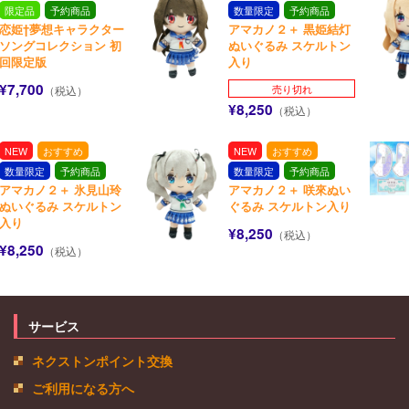
限定品
予約商品
数量限定
予約商品
恋姫†夢想キャラクター
アマカノ２＋ 黒姫結灯
ソングコレクション 初
ぬいぐるみ スケルトン
回限定版
入り
¥7,700
売り切れ
（税込）
¥8,250
（税込）
NEW
おすすめ
NEW
おすすめ
数量限定
予約商品
数量限定
予約商品
アマカノ２＋ 氷見山玲
アマカノ２＋ 咲來ぬい
ぬいぐるみ スケルトン
ぐるみ スケルトン入り
入り
¥8,250
（税込）
¥8,250
（税込）
サービス
ネクストンポイント交換
ご利用になる方へ