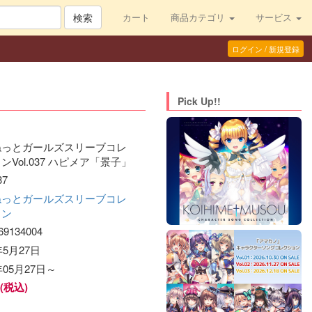
検索
カート
商品カテゴリ
サービス
ログイン / 新規登録
Pick Up!!
ねっとガールズスリーブコレ
ンVol.037 ハピメア「景子」
37
ねっとガールズスリーブコレ
ョン
69134004
年5月27日
年05月27日～
円(税込)