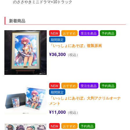
のささやきミニドラマ×10トラック
新着商品
NEW
おすすめ
受注生産品
予約商品
期間限定
「いっしょにあそぼ」複製原画
¥36,300
（税込）
NEW
おすすめ
受注生産品
予約商品
期間限定
「いっしょにあそぼ」大判アクリルオーナ
メント
¥11,000
（税込）
NEW
おすすめ
予約商品