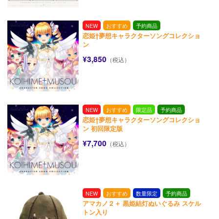
NEW
おすすめ
予約商品
恋姫†夢想キャラクターソングコレクショ
ン
¥3,850
（税込）
NEW
おすすめ
限定品
予約商品
恋姫†夢想キャラクターソングコレクショ
ン 初回限定版
¥7,700
（税込）
NEW
おすすめ
数量限定
予約商品
アマカノ２＋ 黒姫結灯ぬいぐるみ スケル
トン入り