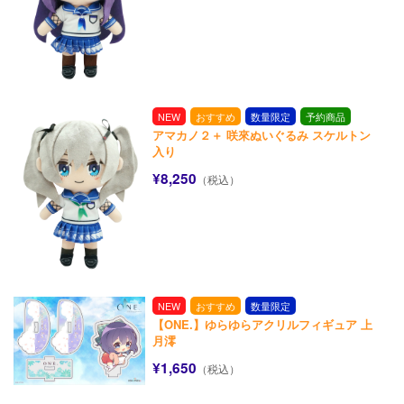
NEW
おすすめ
数量限定
予約商品
アマカノ２＋ 咲來ぬいぐるみ スケルトン
入り
¥8,250
（税込）
NEW
おすすめ
数量限定
【ONE.】ゆらゆらアクリルフィギュア 上
月澪
¥1,650
（税込）