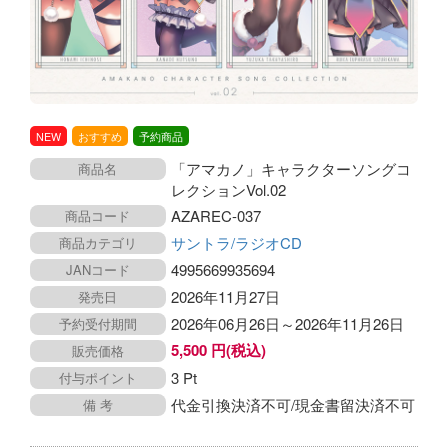
NEW
おすすめ
予約商品
「アマカノ」キャラクターソングコ
商品名
レクションVol.02
AZAREC-037
商品コード
サントラ/ラジオCD
商品カテゴリ
4995669935694
JANコード
2026年11月27日
発売日
2026年06月26日～2026年11月26日
予約受付期間
5,500 円(税込)
販売価格
3 Pt
付与ポイント
代金引換決済不可/現金書留決済不可
備 考