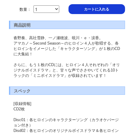
数量：
カートに入れる
商品説明
沓野奏、高社雪静、一ノ瀬穂波、硯川・ｅ・涙香。
アマカノ～Second Season～のヒロイン４人が歌唱する、各
ヒロインをイメージした「キャラクターソング」が１枚のCD
に大集結！
さらに、もう１枚のCDには、ヒロイン４人それぞれの「オリ
ジナルボイスドラマ」と、甘々な声でささやいてくれる10ト
ラックの「ミニボイスドラマ」が収録されています！
スペック
[収録情報]
CD2枚
Disc01：各ヒロインのキャラクターソング（カラオケバージ
ョン付き）
Disd02：各ヒロインのオリジナルボイスドラマ＆各ヒロイン