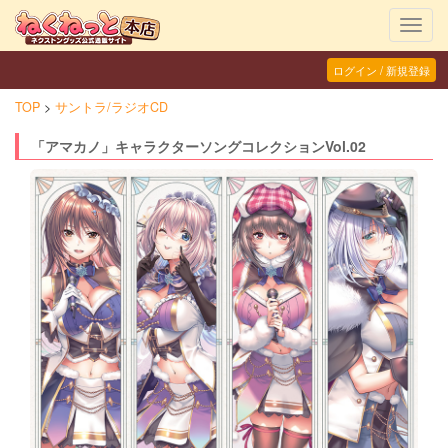
Toggl
navig
ログイン / 新規登録
TOP
サントラ/ラジオCD
「アマカノ」キャラクターソングコレクションVol.02