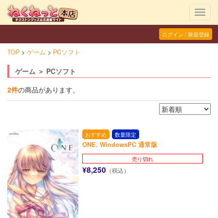
Toggl
navig
ログイン / 新規登録
TOP
ゲーム
PCソフト
ゲーム ＞ PCソフト
2件
の商品があります。
おすすめ
数量限定
ONE. WindowsPC 通常版
売り切れ
¥8,250
（税込）