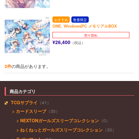
おすすめ
数量限定
ONE. WindowsPC メモリアルBOX
売り切れ
¥26,400
（税込）
2件
の商品があります。
商品カテゴリ
TCGサプライ
（41）
> カードスリーブ
（30）
> NEXTONガールズスリーブコレクション
（0）
> ねくねっとガールズスリーブコレクション
（30）
> ラバーマット
（11）