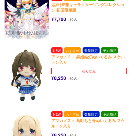
恋姫†夢想キャラクターソングコレクショ
ン 初回限定版
¥7,700
（税込）
NEW
おすすめ
数量限定
予約商品
アマカノ２＋ 黒姫結灯ぬいぐるみ スケル
トン入り
売り切れ
¥8,250
（税込）
NEW
おすすめ
数量限定
予約商品
アマカノ２＋ 蔦町ちとせぬいぐるみ スケ
ルトン入り
¥8,250
（税込）