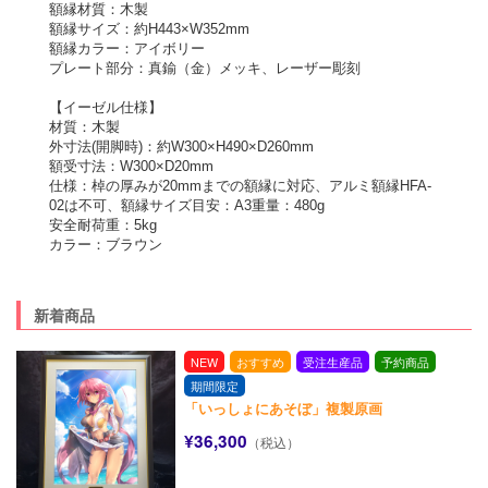
額縁材質：木製
額縁サイズ：約H443×W352mm
額縁カラー：アイボリー
プレート部分：真鍮（金）メッキ、レーザー彫刻
【イーゼル仕様】
材質：木製
外寸法(開脚時)：約W300×H490×D260mm
額受寸法：W300×D20mm
仕様：棹の厚みが20mmまでの額縁に対応、アルミ額縁HFA-
02は不可、額縁サイズ目安：A3重量：480g
安全耐荷重：5kg
カラー：ブラウン
新着商品
NEW
おすすめ
受注生産品
予約商品
期間限定
「いっしょにあそぼ」複製原画
¥36,300
（税込）