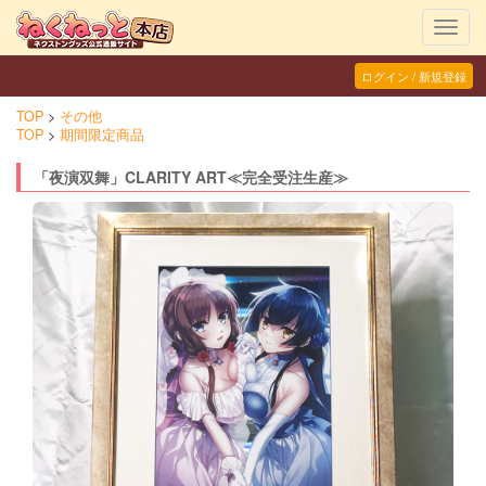
Toggl
navig
ログイン / 新規登録
TOP
その他
TOP
期間限定商品
「夜演双舞」CLARITY ART≪完全受注生産≫