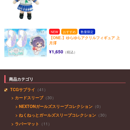
NEW
おすすめ
数量限定
【ONE.】ゆらゆらアクリルフィギュア 上
月澪
¥1,650
（税込）
商品カテゴリ
TCGサプライ
（41）
> カードスリーブ
（30）
> NEXTONガールズスリーブコレクション
（0）
> ねくねっとガールズスリーブコレクション
（30）
> ラバーマット
（11）