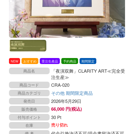
NEW
おすすめ
受注生産品
予約商品
期間限定
「夜演双舞」CLARITY ART≪完全受
商品名
注生産≫
CRA-020
商品コード
その他
期間限定商品
商品カテゴリ
2026年5月29日
発売日
66,000 円(税込)
販売価格
30 Pt
付与ポイント
売り切れ
在庫
代金引換決済不可/現金書留決済不可
備 考