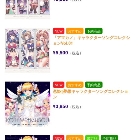
NEW
おすすめ
予約商品
「アマカノ」キャラクターソングコレクシ
ョンVol.01
¥5,500
（税込）
NEW
おすすめ
予約商品
恋姫†夢想キャラクターソングコレクショ
ン
¥3,850
（税込）
NEW
おすすめ
限定品
予約商品