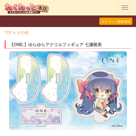
Toggl
navig
ログイン / 新規登録
TOP
その他
【ONE.】ゆらゆらアクリルフィギュア 七瀬留美