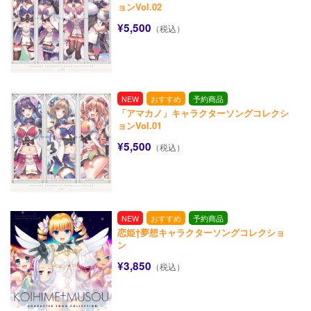
ョンVol.02
¥5,500
（税込）
NEW
おすすめ
予約商品
「アマカノ」キャラクターソングコレクシ
ョンVol.01
¥5,500
（税込）
NEW
おすすめ
予約商品
恋姫†夢想キャラクターソングコレクショ
ン
¥3,850
（税込）