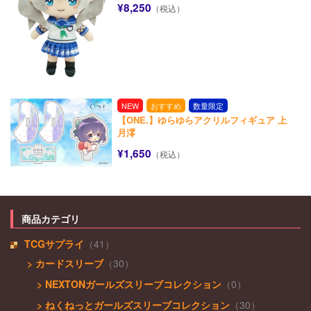
¥8,250
（税込）
NEW
おすすめ
数量限定
【ONE.】ゆらゆらアクリルフィギュア 上
月澪
¥1,650
（税込）
商品カテゴリ
TCGサプライ
（41）
> カードスリーブ
（30）
> NEXTONガールズスリーブコレクション
（0）
> ねくねっとガールズスリーブコレクション
（30）