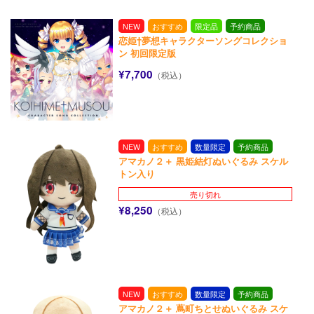
NEW
おすすめ
限定品
予約商品
恋姫†夢想キャラクターソングコレクショ
ン 初回限定版
¥7,700
（税込）
NEW
おすすめ
数量限定
予約商品
アマカノ２＋ 黒姫結灯ぬいぐるみ スケル
トン入り
売り切れ
¥8,250
（税込）
NEW
おすすめ
数量限定
予約商品
アマカノ２＋ 蔦町ちとせぬいぐるみ スケ