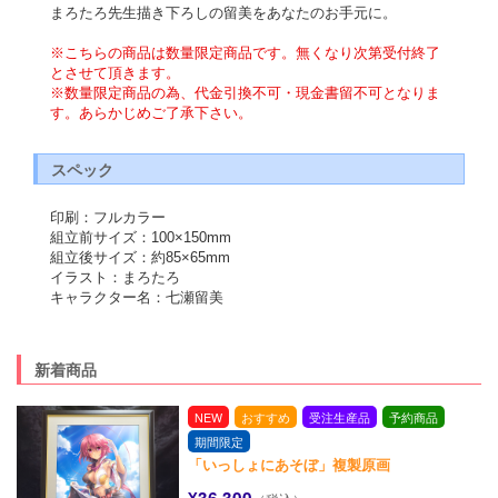
まろたろ先生描き下ろしの留美をあなたのお手元に。
※こちらの商品は数量限定商品です。無くなり次第受付終了
とさせて頂きます。
※数量限定商品の為、代金引換不可・現金書留不可となりま
す。あらかじめご了承下さい。
スペック
印刷：フルカラー
組立前サイズ：100×150mm
組立後サイズ：約85×65mm
イラスト：まろたろ
キャラクター名：七瀬留美
新着商品
NEW
おすすめ
受注生産品
予約商品
期間限定
「いっしょにあそぼ」複製原画