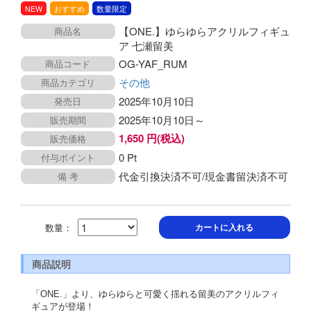
NEW
おすすめ
数量限定
【ONE.】ゆらゆらアクリルフィギュ
商品名
ア 七瀬留美
OG-YAF_RUM
商品コード
その他
商品カテゴリ
2025年10月10日
発売日
2025年10月10日～
販売期間
1,650 円(税込)
販売価格
0 Pt
付与ポイント
代金引換決済不可/現金書留決済不可
備 考
数量：
カートに入れる
商品説明
「ONE.」より、ゆらゆらと可愛く揺れる留美のアクリルフィ
ギュアが登場！