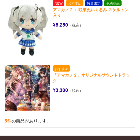
NEW
おすすめ
数量限定
予約商品
アマカノ２＋ 咲來ぬいぐるみ スケルトン
入り
¥8,250
（税込）
おすすめ
「アマカノ２」オリジナルサウンドトラッ
ク
¥3,300
（税込）
5件
の商品があります。