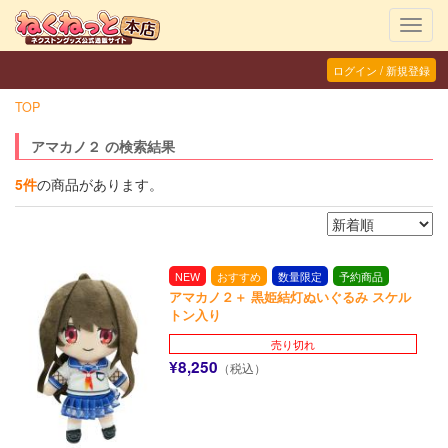
Toggl
navig
ログイン / 新規登録
TOP
アマカノ２ の検索結果
5件
の商品があります。
NEW
おすすめ
数量限定
予約商品
アマカノ２＋ 黒姫結灯ぬいぐるみ スケル
トン入り
売り切れ
¥8,250
（税込）